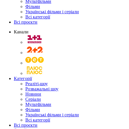
Мультфільми
Фільми
Українські фільми і серіали
Всі категорії
Всі проєкти
Канали
Категорії
Реаліті-шоу
Розважальні шоу
Новини
Серіали
Мультфільми
Фільми
Українські фільми і серіали
Всі категорії
Всі проєкти