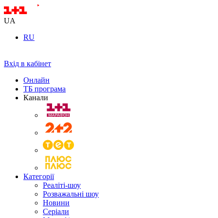
UA
RU
Вхід в кабінет
Онлайн
ТБ програма
Канали
Категорії
Реаліті-шоу
Розважальні шоу
Новини
Серіали