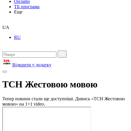
Онлайн
ТБ програма
Еще
UA
RU
Відкрити у додатку
ТСН Жестовою мовою
Тепер новини стали ще доступніші. Дивись «ТСН Жестовою
мовою» на 1+1 video.