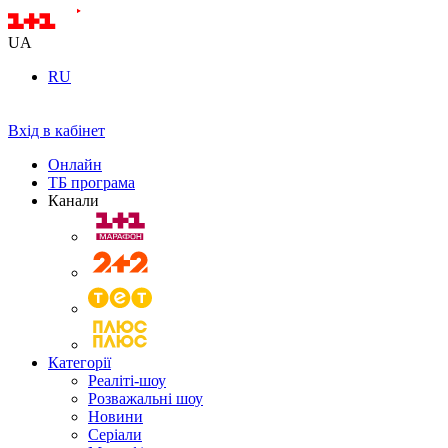
UA
RU
Вхід в кабінет
Онлайн
ТБ програма
Канали
Категорії
Реаліті-шоу
Розважальні шоу
Новини
Серіали