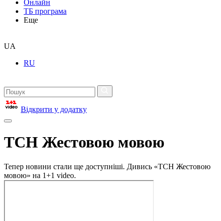
Онлайн
ТБ програма
Еще
UA
RU
Відкрити у додатку
ТСН Жестовою мовою
Тепер новини стали ще доступніші. Дивись «ТСН Жестовою
мовою» на 1+1 video.