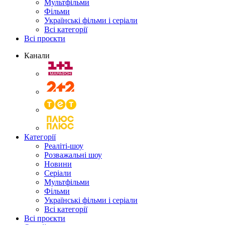
Мультфільми
Фільми
Українські фільми і серіали
Всі категорії
Всі проєкти
Канали
Категорії
Реаліті-шоу
Розважальні шоу
Новини
Серіали
Мультфільми
Фільми
Українські фільми і серіали
Всі категорії
Всі проєкти