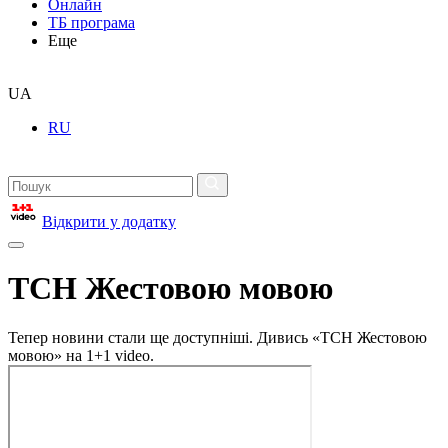
Онлайн
ТБ програма
Еще
UA
RU
Відкрити у додатку
ТСН Жестовою мовою
Тепер новини стали ще доступніші. Дивись «ТСН Жестовою
мовою» на 1+1 video.