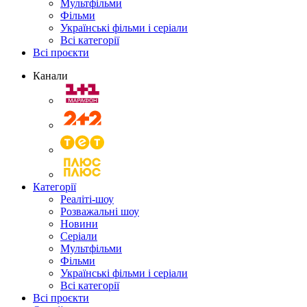
Мультфільми
Фільми
Українські фільми і серіали
Всі категорії
Всі проєкти
Канали
Категорії
Реаліті-шоу
Розважальні шоу
Новини
Серіали
Мультфільми
Фільми
Українські фільми і серіали
Всі категорії
Всі проєкти