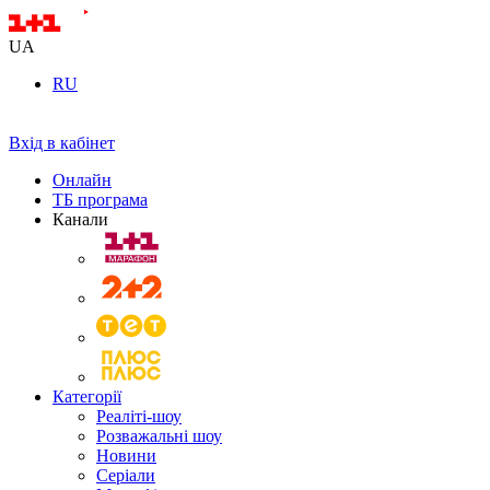
UA
RU
Вхід в кабінет
Онлайн
ТБ програма
Канали
Категорії
Реаліті-шоу
Розважальні шоу
Новини
Серіали