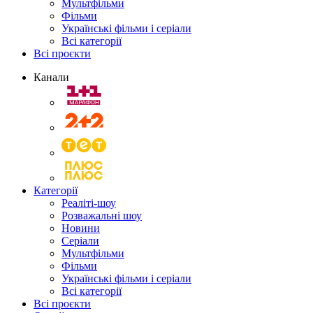
Мультфільми
Фільми
Українські фільми і серіали
Всі категорії
Всі проєкти
Канали
Категорії
Реаліті-шоу
Розважальні шоу
Новини
Серіали
Мультфільми
Фільми
Українські фільми і серіали
Всі категорії
Всі проєкти