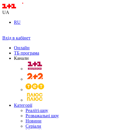
UA
RU
Вхід в кабінет
Онлайн
ТБ програма
Канали
Категорії
Реаліті-шоу
Розважальні шоу
Новини
Серіали