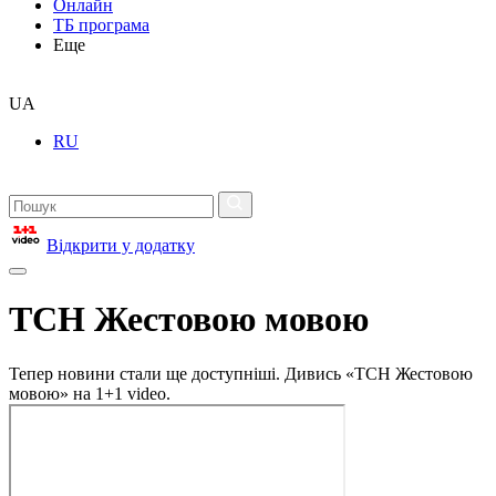
Онлайн
ТБ програма
Еще
UA
RU
Відкрити у додатку
ТСН Жестовою мовою
Тепер новини стали ще доступніші. Дивись «ТСН Жестовою
мовою» на 1+1 video.