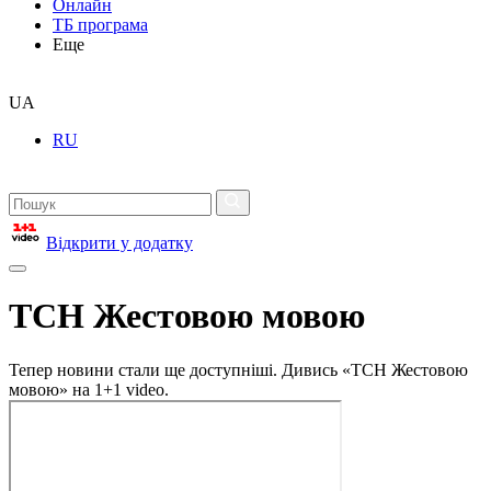
Онлайн
ТБ програма
Еще
UA
RU
Відкрити у додатку
ТСН Жестовою мовою
Тепер новини стали ще доступніші. Дивись «ТСН Жестовою
мовою» на 1+1 video.