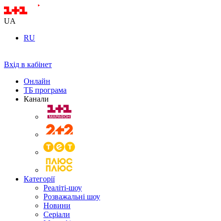
UA
RU
Вхід в кабінет
Онлайн
ТБ програма
Канали
Категорії
Реаліті-шоу
Розважальні шоу
Новини
Серіали