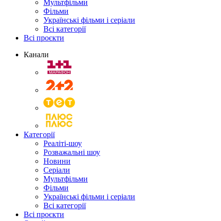
Мультфільми
Фільми
Українські фільми і серіали
Всі категорії
Всі проєкти
Канали
Категорії
Реаліті-шоу
Розважальні шоу
Новини
Серіали
Мультфільми
Фільми
Українські фільми і серіали
Всі категорії
Всі проєкти