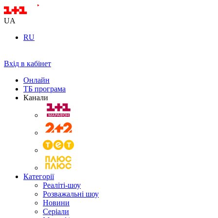
UA
RU
Вхід в кабінет
Онлайн
ТБ програма
Канали
Категорії
Реаліті-шоу
Розважальні шоу
Новини
Серіали