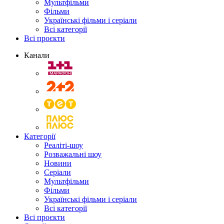
Мультфільми
Фільми
Українські фільми і серіали
Всі категорії
Всі проєкти
Канали
Категорії
Реаліті-шоу
Розважальні шоу
Новини
Серіали
Мультфільми
Фільми
Українські фільми і серіали
Всі категорії
Всі проєкти