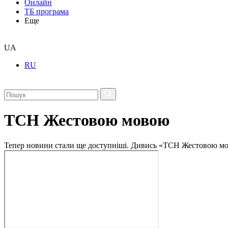
Онлайн
ТБ програма
Еще
UA
RU
ТСН Жестовою мовою
Тепер новини стали ще доступніші. Дивись «ТСН Жестовою мо