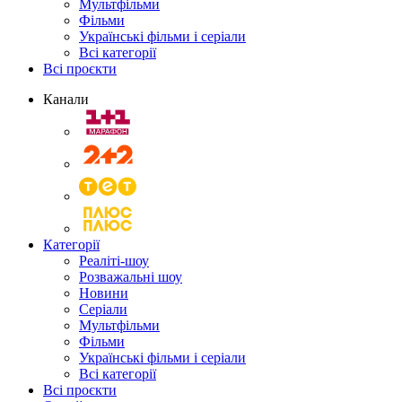
Мультфільми
Фільми
Українські фільми і серіали
Всі категорії
Всі проєкти
Канали
Категорії
Реаліті-шоу
Розважальні шоу
Новини
Серіали
Мультфільми
Фільми
Українські фільми і серіали
Всі категорії
Всі проєкти