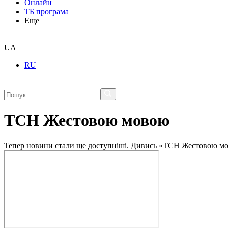
Онлайн
ТБ програма
Еще
UA
RU
ТСН Жестовою мовою
Тепер новини стали ще доступніші. Дивись «ТСН Жестовою мо