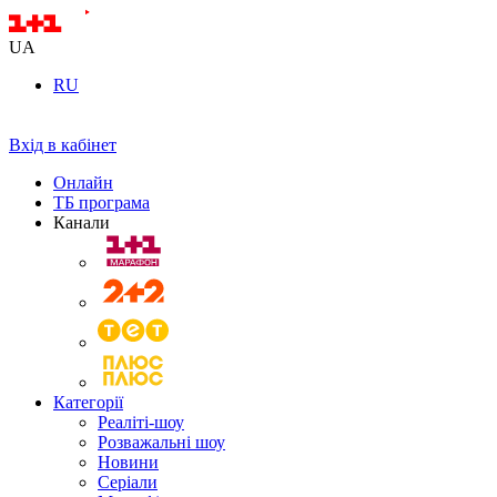
UA
RU
Вхід в кабінет
Онлайн
ТБ програма
Канали
Категорії
Реаліті-шоу
Розважальні шоу
Новини
Серіали