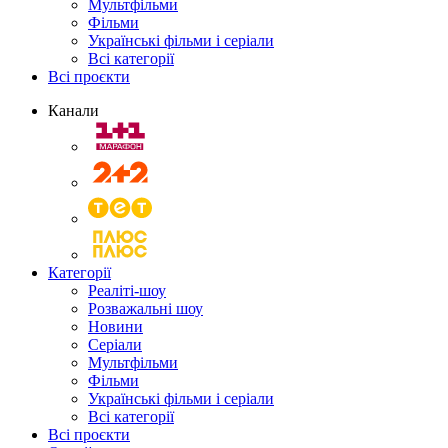
Мультфільми
Фільми
Українські фільми і серіали
Всі категорії
Всі проєкти
Канали
Категорії
Реаліті-шоу
Розважальні шоу
Новини
Серіали
Мультфільми
Фільми
Українські фільми і серіали
Всі категорії
Всі проєкти