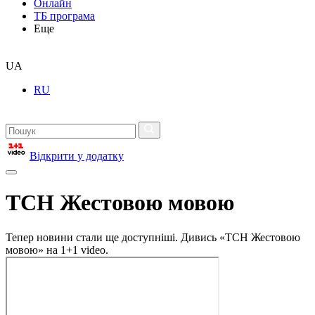
Онлайн
ТБ програма
Еще
UA
RU
Відкрити у додатку
ТСН Жестовою мовою
Тепер новини стали ще доступніші. Дивись «ТСН Жестовою
мовою» на 1+1 video.