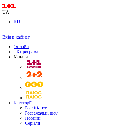
UA
RU
Вхід в кабінет
Онлайн
ТБ програма
Канали
Категорії
Реаліті-шоу
Розважальні шоу
Новини
Серіали