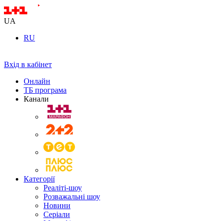
UA
RU
Вхід в кабінет
Онлайн
ТБ програма
Канали
Категорії
Реаліті-шоу
Розважальні шоу
Новини
Серіали