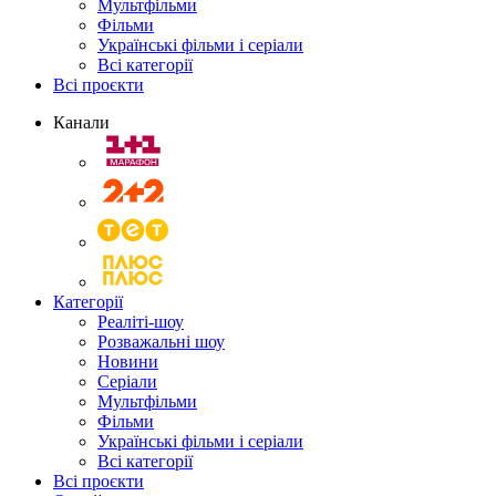
Мультфільми
Фільми
Українські фільми і серіали
Всі категорії
Всі проєкти
Канали
Категорії
Реаліті-шоу
Розважальні шоу
Новини
Серіали
Мультфільми
Фільми
Українські фільми і серіали
Всі категорії
Всі проєкти