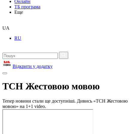
Онлайн
ТБ програма
Еще
UA
RU
Відкрити у додатку
ТСН Жестовою мовою
Тепер новини стали ще доступніші. Дивись «ТСН Жестовою
мовою» на 1+1 video.