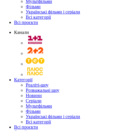
Мультфільми
Фільми
Українські фільми і серіали
Всі категорії
Всі проєкти
Канали
Категорії
Реаліті-шоу
Розважальні шоу
Новини
Серіали
Мультфільми
Фільми
Українські фільми і серіали
Всі категорії
Всі проєкти