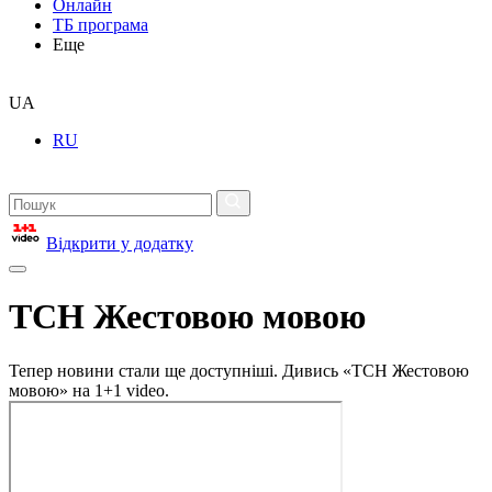
Онлайн
ТБ програма
Еще
UA
RU
Відкрити у додатку
ТСН Жестовою мовою
Тепер новини стали ще доступніші. Дивись «ТСН Жестовою
мовою» на 1+1 video.