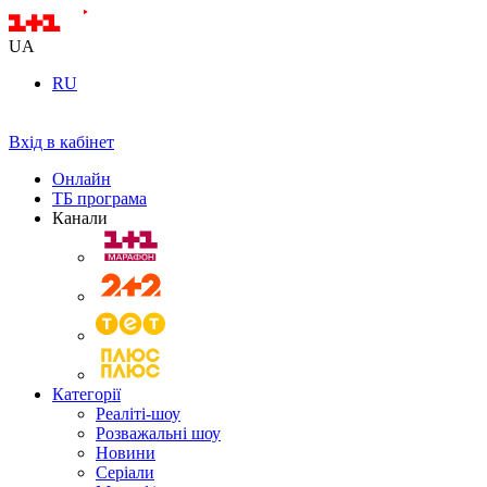
UA
RU
Вхід в кабінет
Онлайн
ТБ програма
Канали
Категорії
Реаліті-шоу
Розважальні шоу
Новини
Серіали