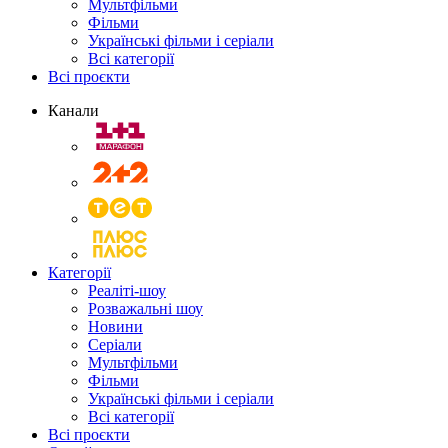
Мультфільми
Фільми
Українські фільми і серіали
Всі категорії
Всі проєкти
Канали
Категорії
Реаліті-шоу
Розважальні шоу
Новини
Серіали
Мультфільми
Фільми
Українські фільми і серіали
Всі категорії
Всі проєкти