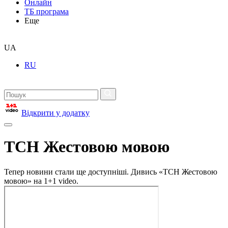
Онлайн
ТБ програма
Еще
UA
RU
Відкрити у додатку
ТСН Жестовою мовою
Тепер новини стали ще доступніші. Дивись «ТСН Жестовою
мовою» на 1+1 video.