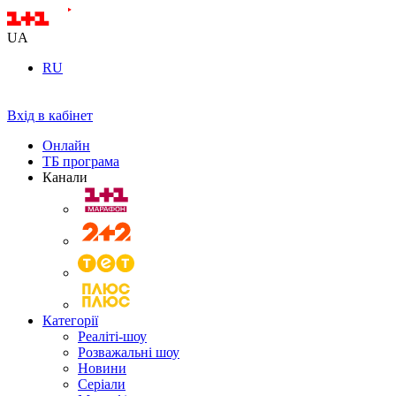
UA
RU
Вхід в кабінет
Онлайн
ТБ програма
Канали
Категорії
Реаліті-шоу
Розважальні шоу
Новини
Серіали