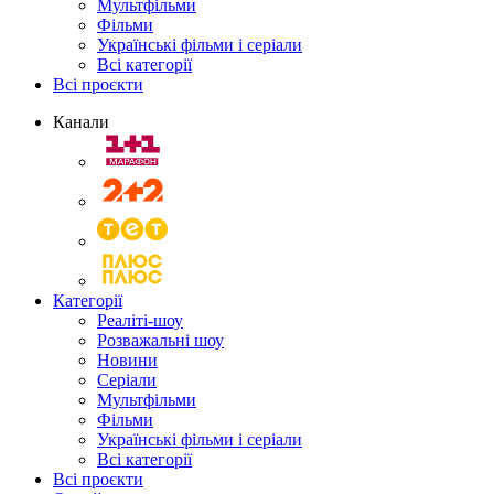
Мультфільми
Фільми
Українські фільми і серіали
Всі категорії
Всі проєкти
Канали
Категорії
Реаліті-шоу
Розважальні шоу
Новини
Серіали
Мультфільми
Фільми
Українські фільми і серіали
Всі категорії
Всі проєкти