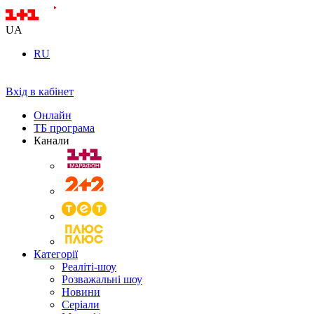
UA
RU
Вхід в кабінет
Онлайн
ТБ програма
Канали
Категорії
Реаліті-шоу
Розважальні шоу
Новини
Серіали