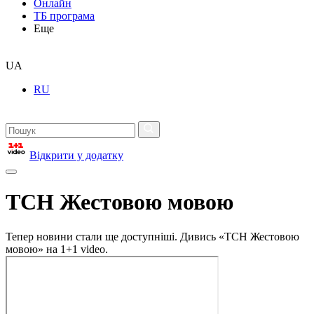
Онлайн
ТБ програма
Еще
UA
RU
Відкрити у додатку
ТСН Жестовою мовою
Тепер новини стали ще доступніші. Дивись «ТСН Жестовою
мовою» на 1+1 video.