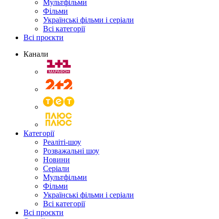
Мультфільми
Фільми
Українські фільми і серіали
Всі категорії
Всі проєкти
Канали
Категорії
Реаліті-шоу
Розважальні шоу
Новини
Серіали
Мультфільми
Фільми
Українські фільми і серіали
Всі категорії
Всі проєкти