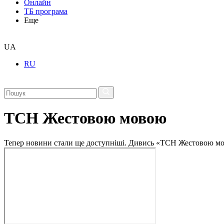
Онлайн
ТБ програма
Еще
UA
RU
ТСН Жестовою мовою
Тепер новини стали ще доступніші. Дивись «ТСН Жестовою мо