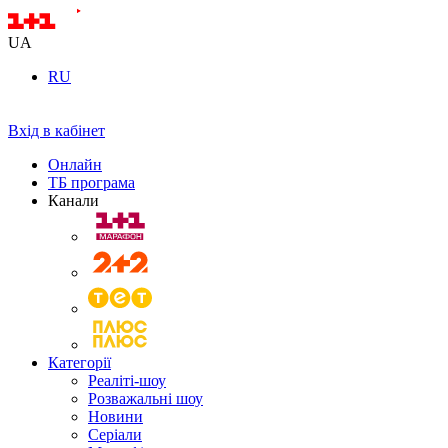
UA
RU
Вхід в кабінет
Онлайн
ТБ програма
Канали
Категорії
Реаліті-шоу
Розважальні шоу
Новини
Серіали