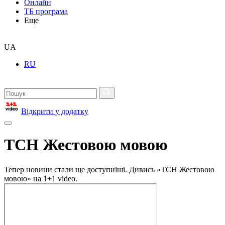
Онлайн
ТБ програма
Еще
UA
RU
Відкрити у додатку
ТСН Жестовою мовою
Тепер новини стали ще доступніші. Дивись «ТСН Жестовою
мовою» на 1+1 video.