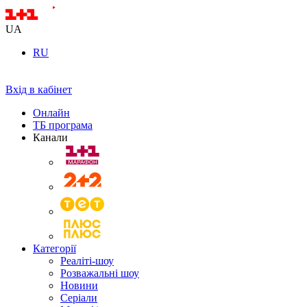
UA
RU
Вхід в кабінет
Онлайн
ТБ програма
Канали
Категорії
Реаліті-шоу
Розважальні шоу
Новини
Серіали