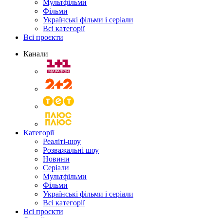
Мультфільми
Фільми
Українські фільми і серіали
Всі категорії
Всі проєкти
Канали
Категорії
Реаліті-шоу
Розважальні шоу
Новини
Серіали
Мультфільми
Фільми
Українські фільми і серіали
Всі категорії
Всі проєкти