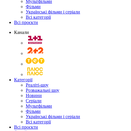
Мультфільми
Фільми
Українські фільми і серіали
Всі категорії
Всі проєкти
Канали
Категорії
Реаліті-шоу
Розважальні шоу
Новини
Серіали
Мультфільми
Фільми
Українські фільми і серіали
Всі категорії
Всі проєкти