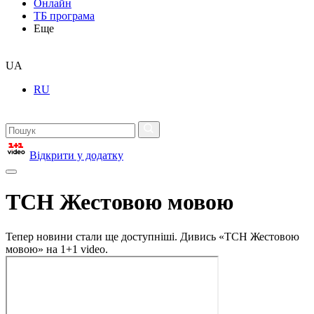
Онлайн
ТБ програма
Еще
UA
RU
Відкрити у додатку
ТСН Жестовою мовою
Тепер новини стали ще доступніші. Дивись «ТСН Жестовою
мовою» на 1+1 video.