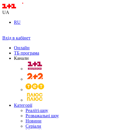
UA
RU
Вхід в кабінет
Онлайн
ТБ програма
Канали
Категорії
Реаліті-шоу
Розважальні шоу
Новини
Серіали