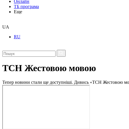
Онлайн
ТБ програма
Еще
UA
RU
ТСН Жестовою мовою
Тепер новини стали ще доступніші. Дивись «ТСН Жестовою мо