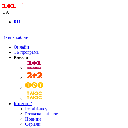
UA
RU
Вхід в кабінет
Онлайн
ТБ програма
Канали
Категорії
Реаліті-шоу
Розважальні шоу
Новини
Серіали