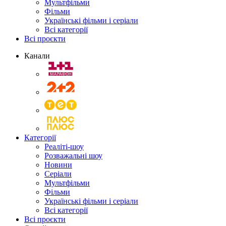
Мультфільми
Фільми
Українські фільми і серіали
Всі категорії
Всі проєкти
Канали
Категорії
Реаліті-шоу
Розважальні шоу
Новини
Серіали
Мультфільми
Фільми
Українські фільми і серіали
Всі категорії
Всі проєкти