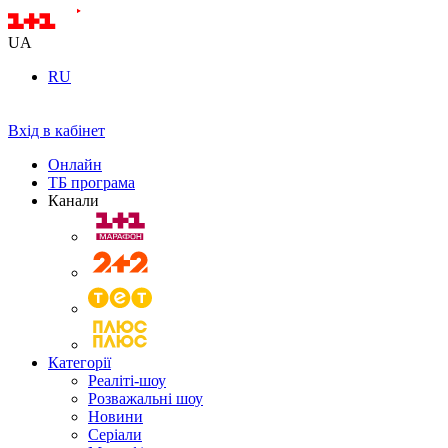
UA
RU
Вхід в кабінет
Онлайн
ТБ програма
Канали
Категорії
Реаліті-шоу
Розважальні шоу
Новини
Серіали