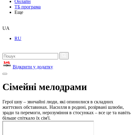
Онлайн
ТБ програма
Еще
UA
RU
Відкрити у додатку
Сімейні мелодрами
Герої шоу – звичайні люди, які опинилися в складних
життєвих обставинах. Насилля в родині, розірвані шлюби,
зради та перемоги, нерозуміння в стосунках – все це та навіть
більше спіткало їх сім'ї.