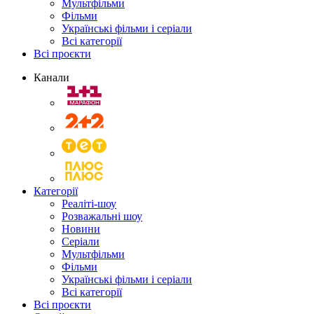
Мультфільми
Фільми
Українські фільми і серіали
Всі категорії
Всі проєкти
Канали
Категорії
Реаліті-шоу
Розважальні шоу
Новини
Серіали
Мультфільми
Фільми
Українські фільми і серіали
Всі категорії
Всі проєкти