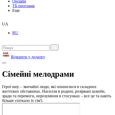
Онлайн
ТБ програма
Еще
UA
RU
Відкрити у додатку
Сімейні мелодрами
Герої шоу – звичайні люди, які опинилися в складних
життєвих обставинах. Насилля в родині, розірвані шлюби,
зради та перемоги, нерозуміння в стосунках – все це та навіть
більше спіткало їх сім'ї.