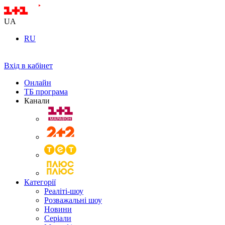
UA
RU
Вхід в кабінет
Онлайн
ТБ програма
Канали
Категорії
Реаліті-шоу
Розважальні шоу
Новини
Серіали