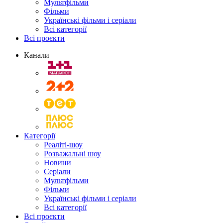
Мультфільми
Фільми
Українські фільми і серіали
Всі категорії
Всі проєкти
Канали
Категорії
Реаліті-шоу
Розважальні шоу
Новини
Серіали
Мультфільми
Фільми
Українські фільми і серіали
Всі категорії
Всі проєкти