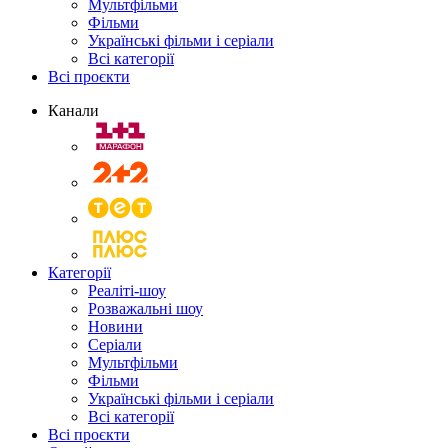
Мультфільми
Фільми
Українські фільми і серіали
Всі категорії
Всі проєкти
Канали
Категорії
Реаліті-шоу
Розважальні шоу
Новини
Серіали
Мультфільми
Фільми
Українські фільми і серіали
Всі категорії
Всі проєкти