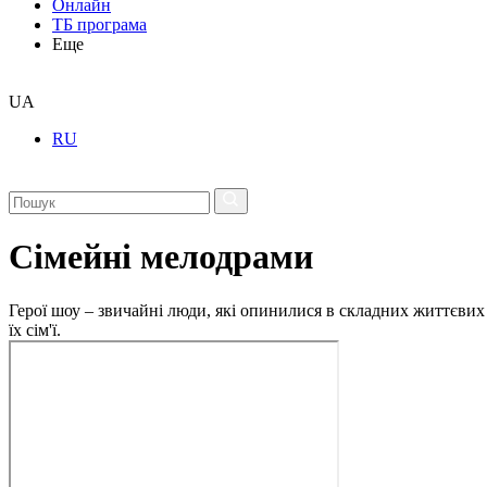
Онлайн
ТБ програма
Еще
UA
RU
Сімейні мелодрами
Герої шоу – звичайні люди, які опинилися в складних життєвих 
їх сім'ї.