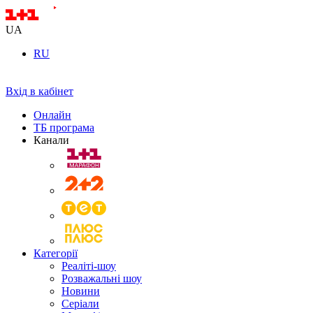
UA
RU
Вхід в кабінет
Онлайн
ТБ програма
Канали
Категорії
Реаліті-шоу
Розважальні шоу
Новини
Серіали