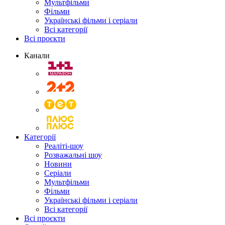
Мультфільми
Фільми
Українські фільми і серіали
Всі категорії
Всі проєкти
Канали
Категорії
Реаліті-шоу
Розважальні шоу
Новини
Серіали
Мультфільми
Фільми
Українські фільми і серіали
Всі категорії
Всі проєкти