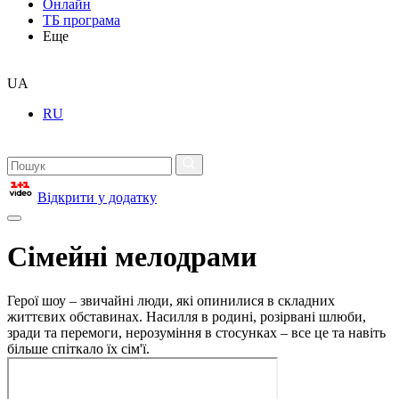
Онлайн
ТБ програма
Еще
UA
RU
Відкрити у додатку
Сімейні мелодрами
Герої шоу – звичайні люди, які опинилися в складних
життєвих обставинах. Насилля в родині, розірвані шлюби,
зради та перемоги, нерозуміння в стосунках – все це та навіть
більше спіткало їх сім'ї.