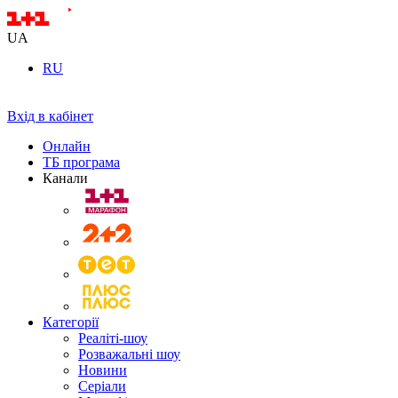
UA
RU
Вхід в кабінет
Онлайн
ТБ програма
Канали
Категорії
Реаліті-шоу
Розважальні шоу
Новини
Серіали