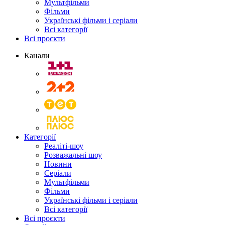
Мультфільми
Фільми
Українські фільми і серіали
Всі категорії
Всі проєкти
Канали
Категорії
Реаліті-шоу
Розважальні шоу
Новини
Серіали
Мультфільми
Фільми
Українські фільми і серіали
Всі категорії
Всі проєкти