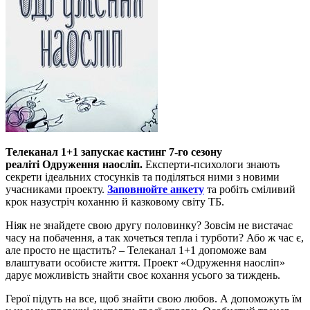
Телеканал 1+1 запускає кастинг 7-го сезону
реаліті Одруження наосліп.
Експерти-психологи знають
секрети ідеальних стосунків та поділяться ними з новими
учасниками проекту.
Заповнюйте анкету
та робіть сміливий
крок назустріч коханню й казковому світу ТБ.
Ніяк не знайдете свою другу половинку? Зовсім не вистачає
часу на побачення, а так хочеться тепла і турботи? Або ж час є,
але просто не щастить? – Телеканал 1+1 допоможе вам
влаштувати особисте життя. Проект «Одруження наосліп»
дарує можливість знайти своє кохання усього за тиждень.
Герої підуть на все, щоб знайти свою любов. А допоможуть їм