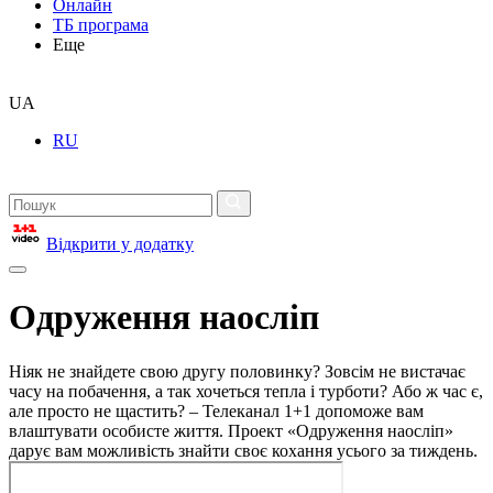
Онлайн
ТБ програма
Еще
UA
RU
Відкрити у додатку
Одруження наосліп
Ніяк не знайдете свою другу половинку? Зовсім не вистачає
часу на побачення, а так хочеться тепла і турботи? Або ж час є,
але просто не щастить? – Телеканал 1+1 допоможе вам
влаштувати особисте життя. Проект «Одруження наосліп»
дарує вам можливість знайти своє кохання усього за тиждень.