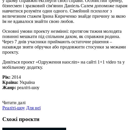
у цьому справжні експерти своєї справи. Особистий тренер,
бізнесмен і зразковий сім'янин Даніель Салем допоможе парам
навчитися розуміти один одного. Сімейний психолог з
величезним стажем Ірина Кириченко знайде причину за якою
їм не вдавалося знайти свою любов.
Основні умови проекту незмінні: протягом тижня молодята
повинні мешкати під спільним дахом, як справжня родина.
Через 7 днів учасники приймають остаточне рішення –
назавжди зняти обручки або продовжити стосунки за межами
проекту.
Дивіться проект «Одруження наосліп» на сайті 1+1 video та у
мобільному додатку.
Рік:
2014
Країна:
Україна
Жанр:
реаліті-шоу
Читати далі
Реаліті-шоу
Для неї
Схожі проєкти