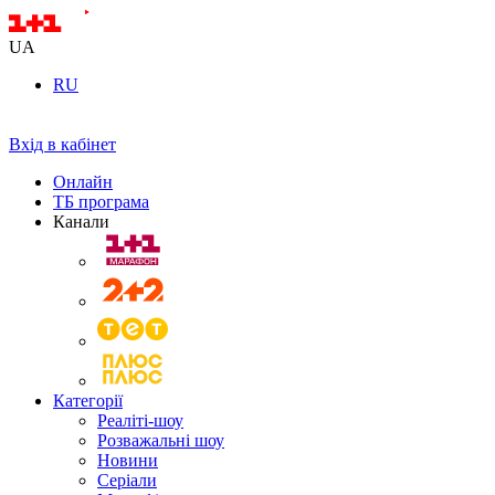
UA
RU
Вхід в кабінет
Онлайн
ТБ програма
Канали
Категорії
Реаліті-шоу
Розважальні шоу
Новини
Серіали