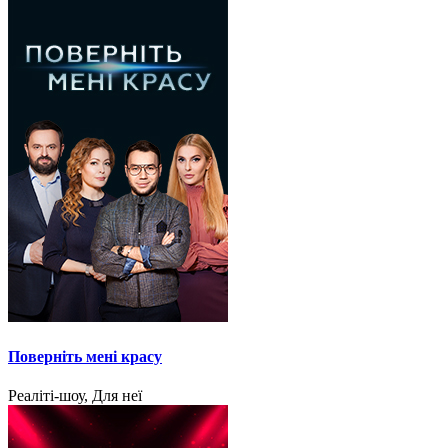
Поверніть мені красу
Реаліті-шоу, Для неї