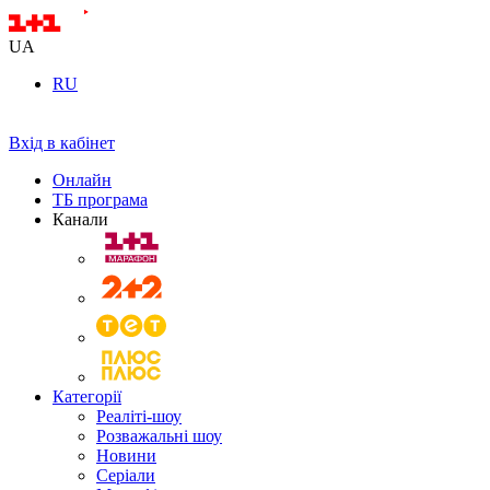
UA
RU
Вхід в кабінет
Онлайн
ТБ програма
Канали
Категорії
Реаліті-шоу
Розважальні шоу
Новини
Серіали