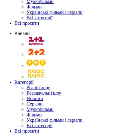
Мультфільми
Фільми
Українські фільми і серіали
Всі категорії
Всі проєкти
Канали
Категорії
Реаліті-шоу
Розважальні шоу
Новини
Серіали
Мультфільми
Фільми
Українські фільми і серіали
Всі категорії
Всі проєкти