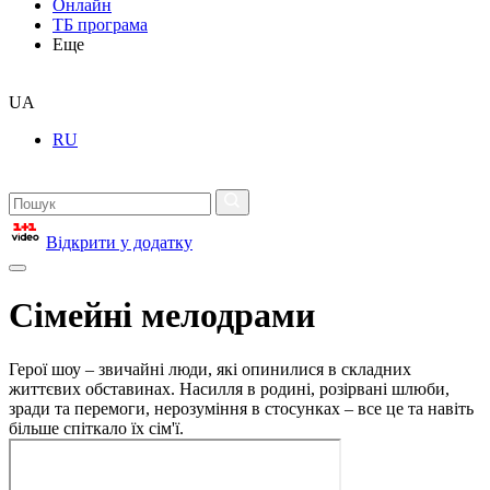
Онлайн
ТБ програма
Еще
UA
RU
Відкрити у додатку
Сімейні мелодрами
Герої шоу – звичайні люди, які опинилися в складних
життєвих обставинах. Насилля в родині, розірвані шлюби,
зради та перемоги, нерозуміння в стосунках – все це та навіть
більше спіткало їх сім'ї.