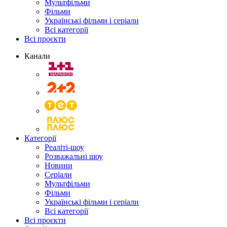
Мультфільми
Фільми
Українські фільми і серіали
Всі категорії
Всі проєкти
Канали
Категорії
Реаліті-шоу
Розважальні шоу
Новини
Серіали
Мультфільми
Фільми
Українські фільми і серіали
Всі категорії
Всі проєкти