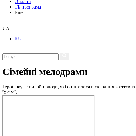
Онлайн
ТБ програма
Еще
UA
RU
Сімейні мелодрами
Герої шоу – звичайні люди, які опинилися в складних життєвих 
їх сім'ї.