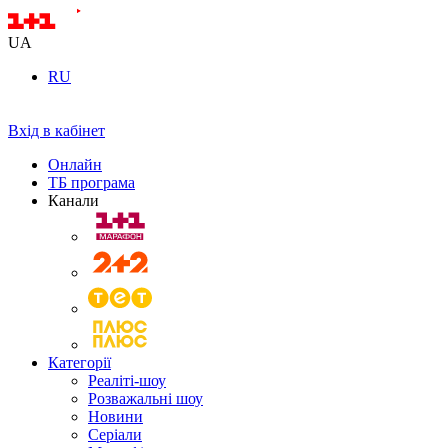
UA
RU
Вхід в кабінет
Онлайн
ТБ програма
Канали
Категорії
Реаліті-шоу
Розважальні шоу
Новини
Серіали