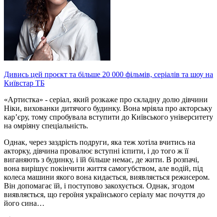
Дивись цей проєкт та більше 20 000 фільмів, серіалів та шоу на
Київстар ТБ
«Артистка» - серіал, який розкаже про складну долю дівчини
Ніки, вихованки дитячого будинку. Вона мріяла про акторську
кар’єру, тому спробувала вступити до Київського університету
на омріяну спеціальність.
Однак, через заздрість подруги, яка теж хотіла вчитись на
акторку, дівчина провалює вступні іспити, і до того ж її
виганяють з будинку, і їй більше немає, де жити. В розпачі,
вона вирішує покінчити життя самогубством, але водій, під
колеса машини якого вона кидається, виявляється режисером.
Він допомагає їй, і поступово закохується. Однак, згодом
виявляється, що героїня українського серіалу має почуття до
його сина…