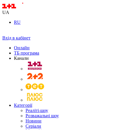
UA
RU
Вхід в кабінет
Онлайн
ТБ програма
Канали
Категорії
Реаліті-шоу
Розважальні шоу
Новини
Серіали