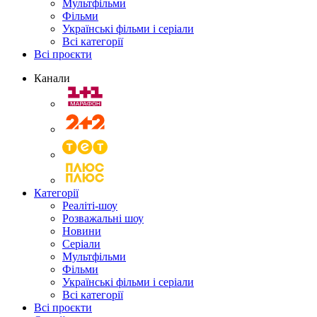
Мультфільми
Фільми
Українські фільми і серіали
Всі категорії
Всі проєкти
Канали
Категорії
Реаліті-шоу
Розважальні шоу
Новини
Серіали
Мультфільми
Фільми
Українські фільми і серіали
Всі категорії
Всі проєкти