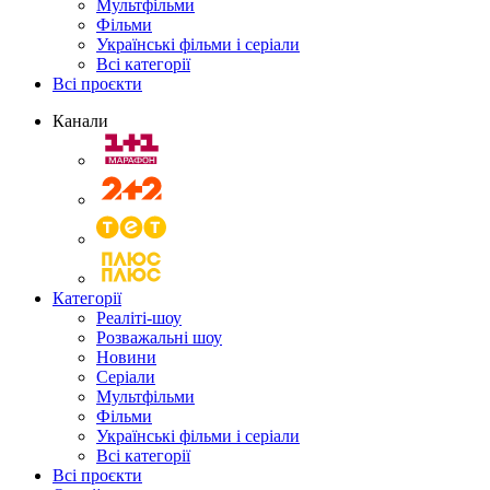
Мультфільми
Фільми
Українські фільми і серіали
Всі категорії
Всі проєкти
Канали
Категорії
Реаліті-шоу
Розважальні шоу
Новини
Серіали
Мультфільми
Фільми
Українські фільми і серіали
Всі категорії
Всі проєкти