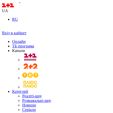
UA
RU
Вхід в кабінет
Онлайн
ТБ програма
Канали
Категорії
Реаліті-шоу
Розважальні шоу
Новини
Серіали