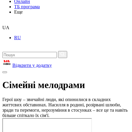
Онлайн
ТБ програма
Еще
UA
RU
Відкрити у додатку
Сімейні мелодрами
Герої шоу – звичайні люди, які опинилися в складних
життєвих обставинах. Насилля в родині, розірвані шлюби,
зради та перемоги, нерозуміння в стосунках – все це та навіть
більше спіткало їх сім'ї.