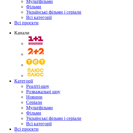
Мультфільми
Фільми
Українські фільми і серіали
Всі категорії
Всі проєкти
Канали
Категорії
Реаліті-шоу
Розважальні шоу
Новини
Серіали
Мультфільми
Фільми
Українські фільми і серіали
Всі категорії
Всі проєкти