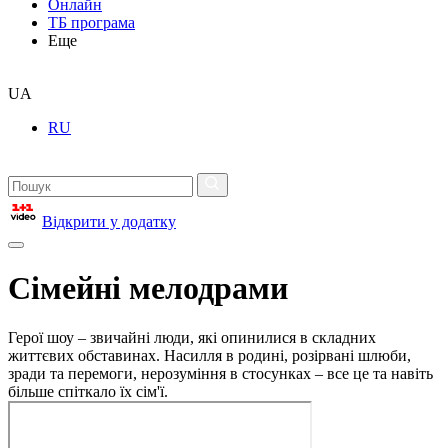
Онлайн
ТБ програма
Еще
UA
RU
Відкрити у додатку
Сімейні мелодрами
Герої шоу – звичайні люди, які опинилися в складних
життєвих обставинах. Насилля в родині, розірвані шлюби,
зради та перемоги, нерозуміння в стосунках – все це та навіть
більше спіткало їх сім'ї.