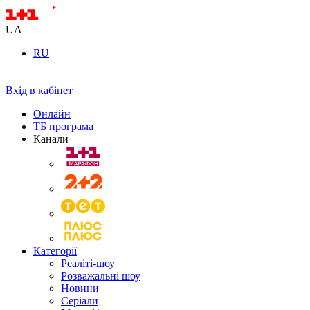
UA
RU
Вхід в кабінет
Онлайн
ТБ програма
Канали
Категорії
Реаліті-шоу
Розважальні шоу
Новини
Серіали