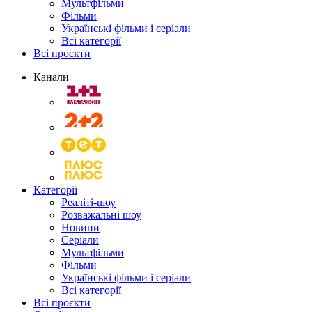
Мультфільми
Фільми
Українські фільми і серіали
Всі категорії
Всі проєкти
Канали
Категорії
Реаліті-шоу
Розважальні шоу
Новини
Серіали
Мультфільми
Фільми
Українські фільми і серіали
Всі категорії
Всі проєкти