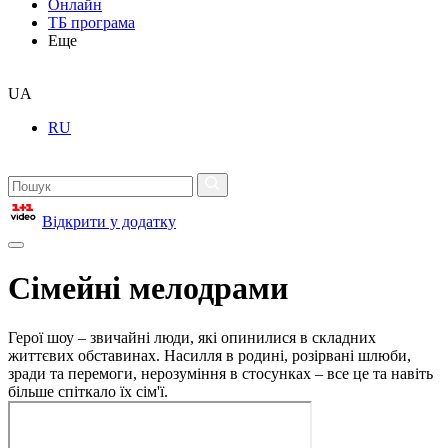
Онлайн
ТБ програма
Еще
UA
RU
Відкрити у додатку
Сімейні мелодрами
Герої шоу – звичайні люди, які опинилися в складних
життєвих обставинах. Насилля в родині, розірвані шлюби,
зради та перемоги, нерозуміння в стосунках – все це та навіть
більше спіткало їх сім'ї.