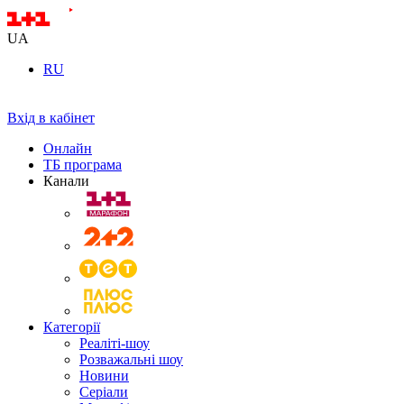
UA
RU
Вхід в кабінет
Онлайн
ТБ програма
Канали
Категорії
Реаліті-шоу
Розважальні шоу
Новини
Серіали