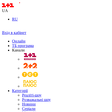
UA
RU
Вхід в кабінет
Онлайн
ТБ програма
Канали
Категорії
Реаліті-шоу
Розважальні шоу
Новини
Серіали