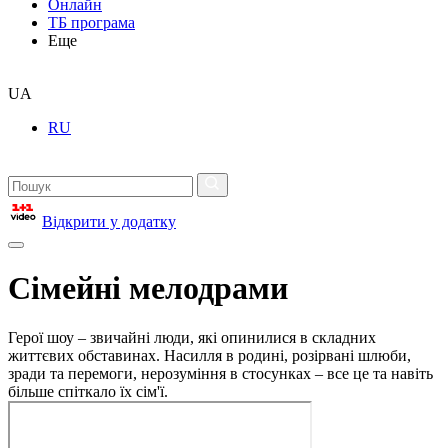
Онлайн
ТБ програма
Еще
UA
RU
Відкрити у додатку
Сімейні мелодрами
Герої шоу – звичайні люди, які опинилися в складних
життєвих обставинах. Насилля в родині, розірвані шлюби,
зради та перемоги, нерозуміння в стосунках – все це та навіть
більше спіткало їх сім'ї.