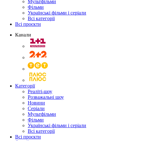
Мультфільми
Фільми
Українські фільми і серіали
Всі категорії
Всі проєкти
Канали
Категорії
Реаліті-шоу
Розважальні шоу
Новини
Серіали
Мультфільми
Фільми
Українські фільми і серіали
Всі категорії
Всі проєкти