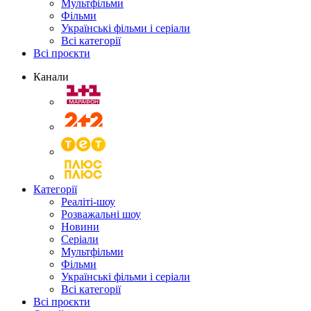
Мультфільми
Фільми
Українські фільми і серіали
Всі категорії
Всі проєкти
Канали
Категорії
Реаліті-шоу
Розважальні шоу
Новини
Серіали
Мультфільми
Фільми
Українські фільми і серіали
Всі категорії
Всі проєкти