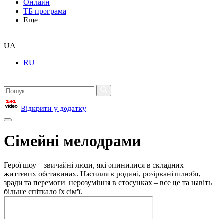
Онлайн
ТБ програма
Еще
UA
RU
Відкрити у додатку
Сімейні мелодрами
Герої шоу – звичайні люди, які опинилися в складних
життєвих обставинах. Насилля в родині, розірвані шлюби,
зради та перемоги, нерозуміння в стосунках – все це та навіть
більше спіткало їх сім'ї.