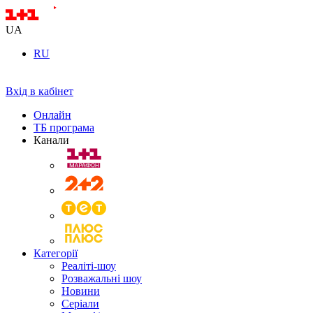
UA
RU
Вхід в кабінет
Онлайн
ТБ програма
Канали
Категорії
Реаліті-шоу
Розважальні шоу
Новини
Серіали