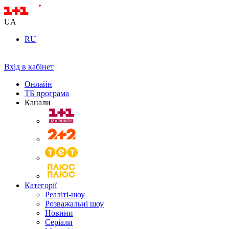
UA
RU
Вхід в кабінет
Онлайн
ТБ програма
Канали
Категорії
Реаліті-шоу
Розважальні шоу
Новини
Серіали