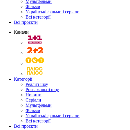
Мультфільми
Фільми
Українські фільми і серіали
Всі категорії
Всі проєкти
Канали
Категорії
Реаліті-шоу
Розважальні шоу
Новини
Серіали
Мультфільми
Фільми
Українські фільми і серіали
Всі категорії
Всі проєкти