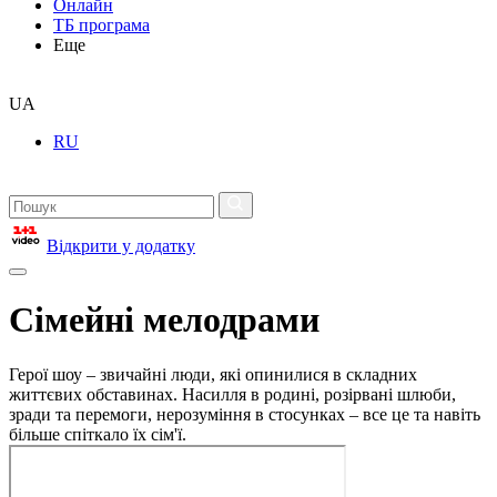
Онлайн
ТБ програма
Еще
UA
RU
Відкрити у додатку
Сімейні мелодрами
Герої шоу – звичайні люди, які опинилися в складних
життєвих обставинах. Насилля в родині, розірвані шлюби,
зради та перемоги, нерозуміння в стосунках – все це та навіть
більше спіткало їх сім'ї.