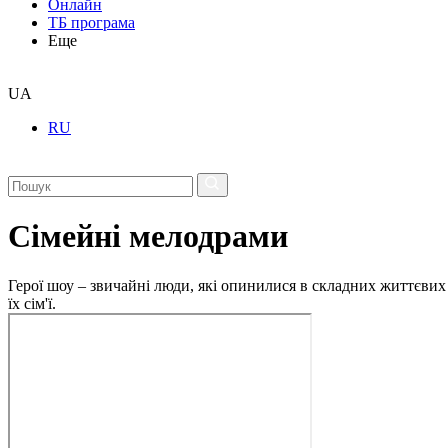
Онлайн
ТБ програма
Еще
UA
RU
Сімейні мелодрами
Герої шоу – звичайні люди, які опинилися в складних життєвих 
їх сім'ї.