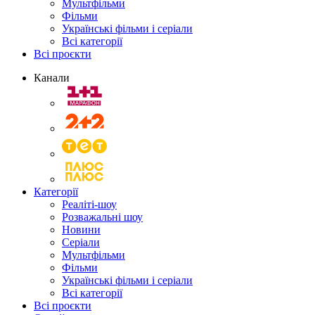
Мультфільми
Фільми
Українські фільми і серіали
Всі категорії
Всі проєкти
Канали
Категорії
Реаліті-шоу
Розважальні шоу
Новини
Серіали
Мультфільми
Фільми
Українські фільми і серіали
Всі категорії
Всі проєкти