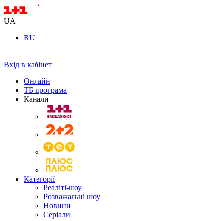
UA
RU
Вхід в кабінет
Онлайн
ТБ програма
Канали
Категорії
Реаліті-шоу
Розважальні шоу
Новини
Серіали