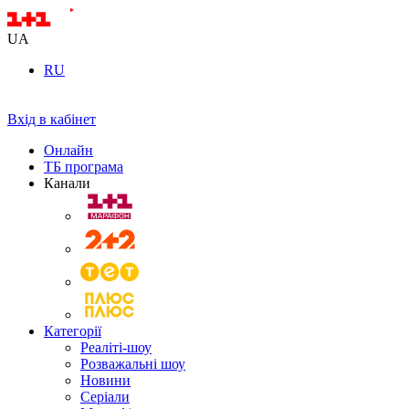
UA
RU
Вхід в кабінет
Онлайн
ТБ програма
Канали
Категорії
Реаліті-шоу
Розважальні шоу
Новини
Серіали