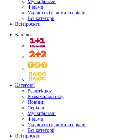
Мультфільми
Фільми
Українські фільми і серіали
Всі категорії
Всі проєкти
Канали
Категорії
Реаліті-шоу
Розважальні шоу
Новини
Серіали
Мультфільми
Фільми
Українські фільми і серіали
Всі категорії
Всі проєкти