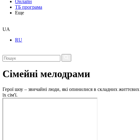
Онлайн
ТБ програма
Еще
UA
RU
Сімейні мелодрами
Герої шоу – звичайні люди, які опинилися в складних життєвих 
їх сім'ї.