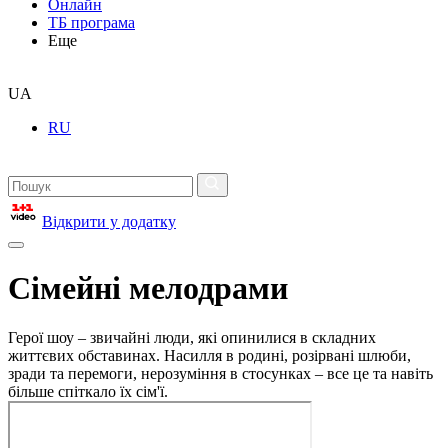
Онлайн
ТБ програма
Еще
UA
RU
Відкрити у додатку
Сімейні мелодрами
Герої шоу – звичайні люди, які опинилися в складних
життєвих обставинах. Насилля в родині, розірвані шлюби,
зради та перемоги, нерозуміння в стосунках – все це та навіть
більше спіткало їх сім'ї.