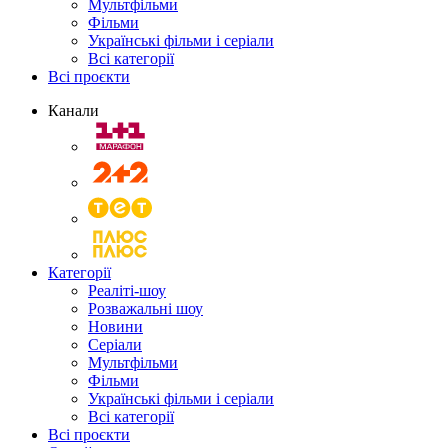
Мультфільми
Фільми
Українські фільми і серіали
Всі категорії
Всі проєкти
Канали
Категорії
Реаліті-шоу
Розважальні шоу
Новини
Серіали
Мультфільми
Фільми
Українські фільми і серіали
Всі категорії
Всі проєкти