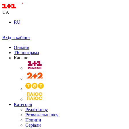
UA
RU
Вхід в кабінет
Онлайн
ТБ програма
Канали
Категорії
Реаліті-шоу
Розважальні шоу
Новини
Серіали