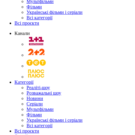
Мультфільми
Фільми
Українські фільми і серіали
Всі категорії
Всі проєкти
Канали
Категорії
Реаліті-шоу
Розважальні шоу
Новини
Серіали
Мультфільми
Фільми
Українські фільми і серіали
Всі категорії
Всі проєкти