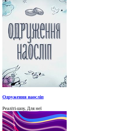
Одруження наосліп
Реаліті-шоу, Для неї