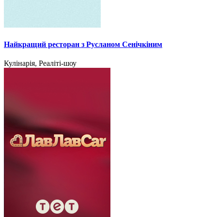
Найкращий ресторан з Русланом Сенічкіним
Кулінарія, Реаліті-шоу