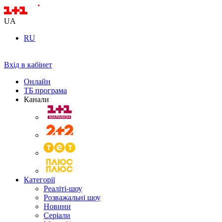
UA
RU
Вхід в кабінет
Онлайн
ТБ програма
Канали
Категорії
Реаліті-шоу
Розважальні шоу
Новини
Серіали