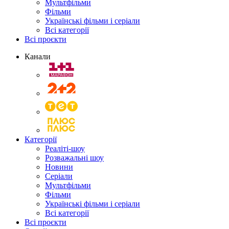
Мультфільми
Фільми
Українські фільми і серіали
Всі категорії
Всі проєкти
Канали
Категорії
Реаліті-шоу
Розважальні шоу
Новини
Серіали
Мультфільми
Фільми
Українські фільми і серіали
Всі категорії
Всі проєкти