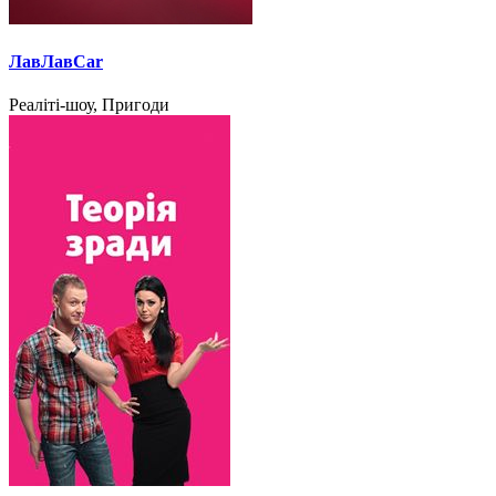
ЛавЛавCar
Реаліті-шоу, Пригоди