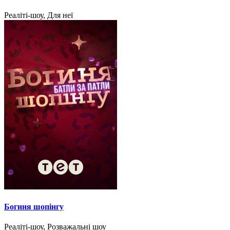
Реаліті-шоу, Для неї
Богиня шопінгу
Реаліті-шоу, Розважальні шоу