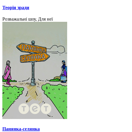
Теорія зради
Розважальні шоу, Для неї
Панянка-селянка