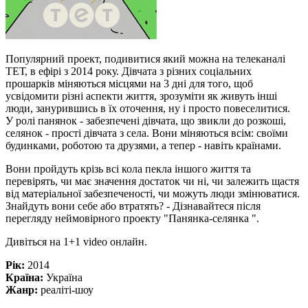
Популярний проект, подивитися який можна на телеканалі
ТЕТ, в ефірі з 2014 року. Дівчата з різних соціальних
прошарків міняються місцями на 3 дні для того, щоб
усвідомити різні аспекти життя, зрозуміти як живуть інші
люди, занурившись в їх оточення, ну і просто повеселитися.
У ролі панянок - забезпечені дівчата, що звикли до розкоші,
селянок - прості дівчата з села. Вони міняються всім: своїми
будинками, роботою та друзями, а тепер - навіть країнами.
Вони пройдуть крізь всі кола пекла іншого життя та
перевірять, чи має значення достаток чи ні, чи залежить щастя
від матеріальної забезпеченості, чи можуть люди змінюватися.
Знайдуть вони себе або втратять? - Дізнавайтеся після
перегляду неймовірного проекту "Панянка-селянка ".
Дивіться на 1+1 video онлайн.
Рік:
2014
Країна:
Україна
Жанр:
реаліті-шоу