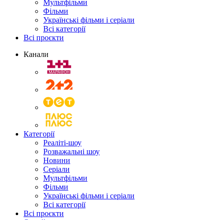
Мультфільми
Фільми
Українські фільми і серіали
Всі категорії
Всі проєкти
Канали
Категорії
Реаліті-шоу
Розважальні шоу
Новини
Серіали
Мультфільми
Фільми
Українські фільми і серіали
Всі категорії
Всі проєкти