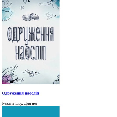
Одруження наосліп
Реаліті-шоу, Для неї