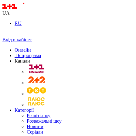
UA
RU
Вхід в кабінет
Онлайн
ТБ програма
Канали
Категорії
Реаліті-шоу
Розважальні шоу
Новини
Серіали