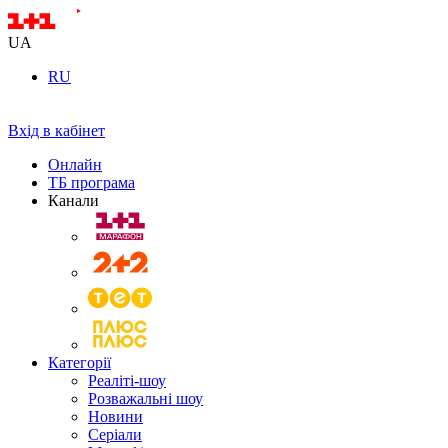
UA
RU
Вхід в кабінет
Онлайн
ТБ програма
Канали
Категорії
Реаліті-шоу
Розважальні шоу
Новини
Серіали