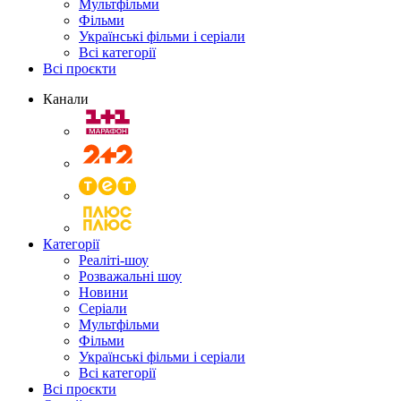
Мультфільми
Фільми
Українські фільми і серіали
Всі категорії
Всі проєкти
Канали
Категорії
Реаліті-шоу
Розважальні шоу
Новини
Серіали
Мультфільми
Фільми
Українські фільми і серіали
Всі категорії
Всі проєкти