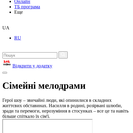
Онлайн
ТБ програма
Еще
UA
RU
Відкрити у додатку
Сімейні мелодрами
Герої шоу – звичайні люди, які опинилися в складних
життєвих обставинах. Насилля в родині, розірвані шлюби,
зради та перемоги, нерозуміння в стосунках – все це та навіть
більше спіткало їх сім'ї.