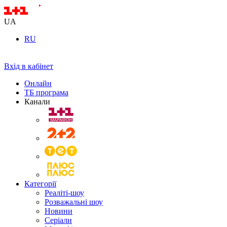
UA
RU
Вхід в кабінет
Онлайн
ТБ програма
Канали
Категорії
Реаліті-шоу
Розважальні шоу
Новини
Серіали