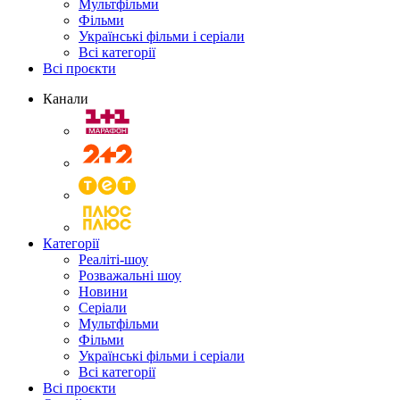
Мультфільми
Фільми
Українські фільми і серіали
Всі категорії
Всі проєкти
Канали
Категорії
Реаліті-шоу
Розважальні шоу
Новини
Серіали
Мультфільми
Фільми
Українські фільми і серіали
Всі категорії
Всі проєкти