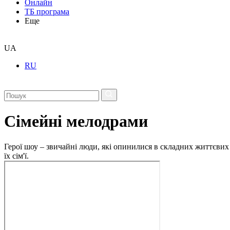
Онлайн
ТБ програма
Еще
UA
RU
Сімейні мелодрами
Герої шоу – звичайні люди, які опинилися в складних життєвих 
їх сім'ї.