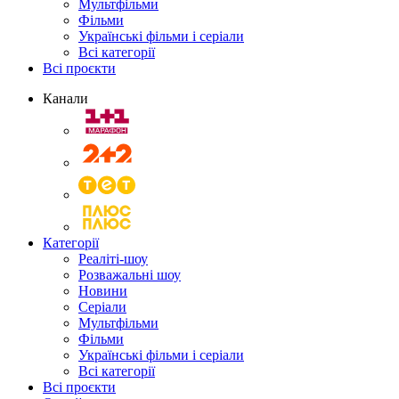
Мультфільми
Фільми
Українські фільми і серіали
Всі категорії
Всі проєкти
Канали
Категорії
Реаліті-шоу
Розважальні шоу
Новини
Серіали
Мультфільми
Фільми
Українські фільми і серіали
Всі категорії
Всі проєкти