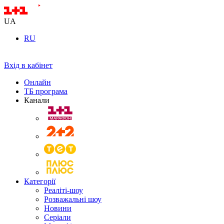
UA
RU
Вхід в кабінет
Онлайн
ТБ програма
Канали
Категорії
Реаліті-шоу
Розважальні шоу
Новини
Серіали