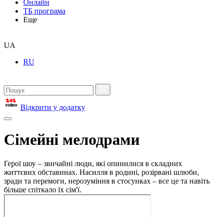
Онлайн
ТБ програма
Еще
UA
RU
Відкрити у додатку
Сімейні мелодрами
Герої шоу – звичайні люди, які опинилися в складних
життєвих обставинах. Насилля в родині, розірвані шлюби,
зради та перемоги, нерозуміння в стосунках – все це та навіть
більше спіткало їх сім'ї.