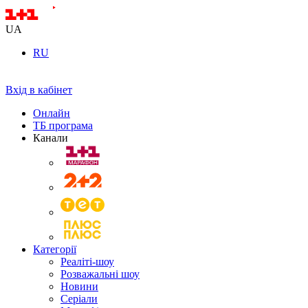
UA
RU
Вхід в кабінет
Онлайн
ТБ програма
Канали
Категорії
Реаліті-шоу
Розважальні шоу
Новини
Серіали