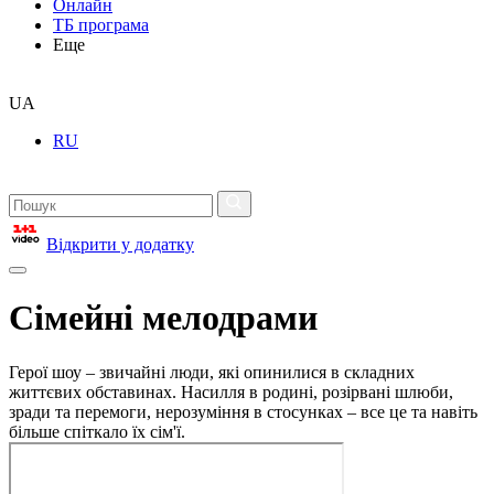
Онлайн
ТБ програма
Еще
UA
RU
Відкрити у додатку
Сімейні мелодрами
Герої шоу – звичайні люди, які опинилися в складних
життєвих обставинах. Насилля в родині, розірвані шлюби,
зради та перемоги, нерозуміння в стосунках – все це та навіть
більше спіткало їх сім'ї.