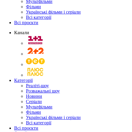
Мультфільми
Фільми
Українські фільми і серіали
Всі категорії
Всі проєкти
Канали
Категорії
Реаліті-шоу
Розважальні шоу
Новини
Серіали
Мультфільми
Фільми
Українські фільми і серіали
Всі категорії
Всі проєкти