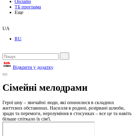
Онлайн
ТБ програма
Еще
UA
RU
Відкрити у додатку
Сімейні мелодрами
Герої шоу – звичайні люди, які опинилися в складних
життєвих обставинах. Насилля в родині, розірвані шлюби,
зради та перемоги, нерозуміння в стосунках – все це та навіть
більше спіткало їх сім'ї.