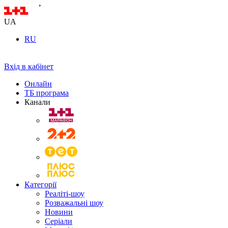
UA
RU
Вхід в кабінет
Онлайн
ТБ програма
Канали
Категорії
Реаліті-шоу
Розважальні шоу
Новини
Серіали