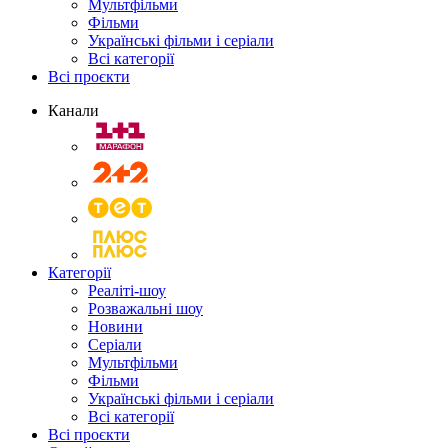
Мультфільми
Фільми
Українські фільми і серіали
Всі категорії
Всі проєкти
Канали
Категорії
Реаліті-шоу
Розважальні шоу
Новини
Серіали
Мультфільми
Фільми
Українські фільми і серіали
Всі категорії
Всі проєкти