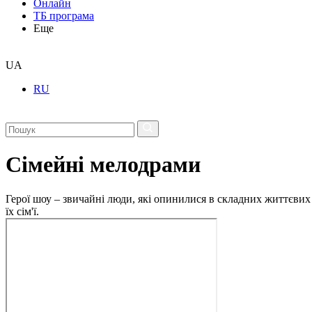
Онлайн
ТБ програма
Еще
UA
RU
Сімейні мелодрами
Герої шоу – звичайні люди, які опинилися в складних життєвих 
їх сім'ї.