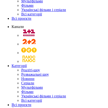
Мультфільми
Фільми
Українські фільми і серіали
Всі категорії
Всі проєкти
Канали
Категорії
Реаліті-шоу
Розважальні шоу
Новини
Серіали
Мультфільми
Фільми
Українські фільми і серіали
Всі категорії
Всі проєкти