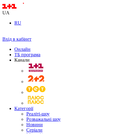
UA
RU
Вхід в кабінет
Онлайн
ТБ програма
Канали
Категорії
Реаліті-шоу
Розважальні шоу
Новини
Серіали