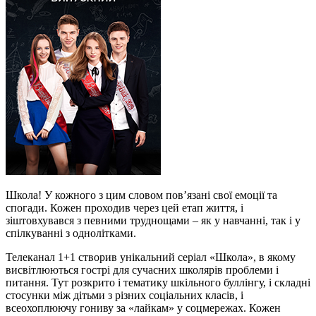
Школа! У кожного з цим словом пов’язані свої емоції та
спогади. Кожен проходив через цей етап життя, і
зіштовхувався з певними труднощами – як у навчанні, так і у
спілкуванні з однолітками.
Телеканал 1+1 створив унікальний серіал «Школа», в якому
висвітлюються гострі для сучасних школярів проблеми і
питання. Тут розкрито і тематику шкільного буллінгу, і складні
стосунки між дітьми з різних соціальних класів, і
всеохоплюючу гониву за «лайкам» у соцмережах. Кожен