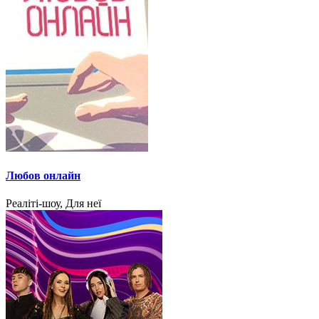
Любов онлайн
Реаліті-шоу, Для неї