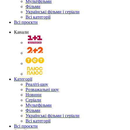
Мультфільми
Фільми
Українські фільми і серіали
Всі категорії
Всі проєкти
Канали
Категорії
Реаліті-шоу
Розважальні шоу
Новини
Серіали
Мультфільми
Фільми
Українські фільми і серіали
Всі категорії
Всі проєкти