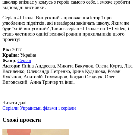
школяр впізнає у комусь з героїв самого себе, і зможе зробити
відповідні висновки.
Серіал #Школа. Випускний - проовження історії про
улюблених підлітків, які незабаром закінчать школу. Яким же
буде їхній випускний? Дивись серіал «Школа» на 1+1 video, і
стань частиною однієї великої родини прихильників цього
проекту!
Рік:
2017
Країна:
Україна
Жанр
:
Серіал
Актори:
Яніна Андреєва, Микита Вакулюк, Олена Курта, Ліза
Василенко, Олександр Петренко, Ірина Кудашова, Роман
Лук'янов, Анатолій Тихомиров, Богдан Осадчук, Олег
Виговський, Анна Трінчер та інші.
Читати далі
Серіали
Українські фільми і серіали
Схожі проєкти