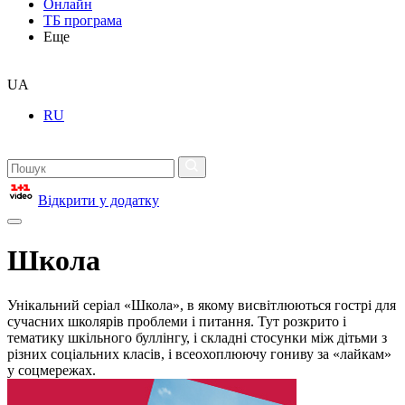
Онлайн
ТБ програма
Еще
UA
RU
Відкрити у додатку
Школа
Унікальний серіал «Школа», в якому висвітлюються гострі для
сучасних школярів проблеми і питання. Тут розкрито і
тематику шкільного буллінгу, і складні стосунки між дітьми з
різних соціальних класів, і всеохоплюючу гониву за «лайкам»
у соцмережах.