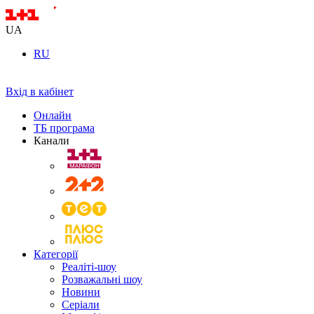
UA
RU
Вхід в кабінет
Онлайн
ТБ програма
Канали
Категорії
Реаліті-шоу
Розважальні шоу
Новини
Серіали