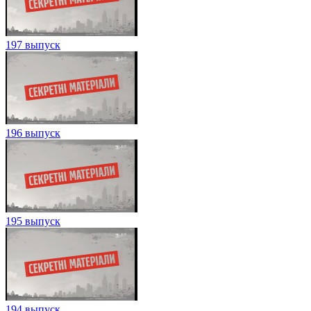
197 выпуск
196 выпуск
195 выпуск
194 выпуск