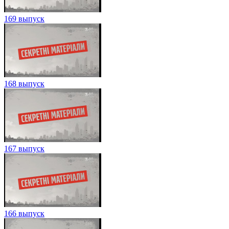
169 выпуск
168 выпуск
167 выпуск
166 выпуск