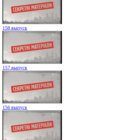
158 выпуск
157 выпуск
156 выпуск