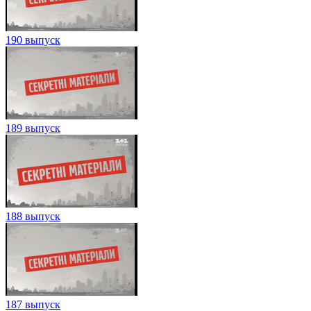
190 выпуск
189 выпуск
188 выпуск
187 выпуск