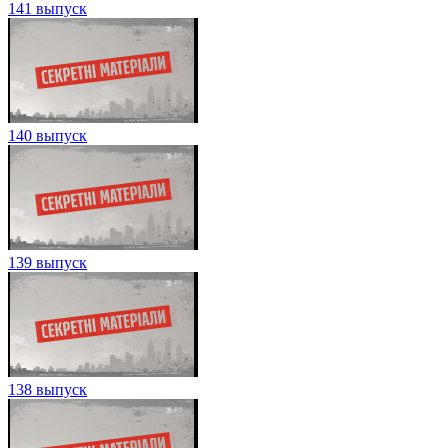
141 выпуск
140 выпуск
139 выпуск
138 выпуск