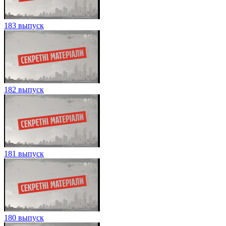
183 выпуск
182 выпуск
181 выпуск
180 выпуск