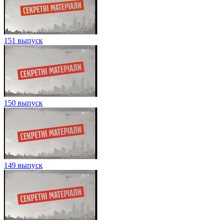
151 выпуск
150 выпуск
149 выпуск