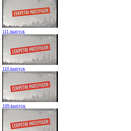
111 выпуск
110 выпуск
109 выпуск