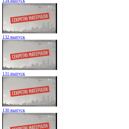
134 выпуск
132 выпуск
131 выпуск
130 выпуск