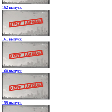
162 выпуск
161 выпуск
160 выпуск
159 выпуск