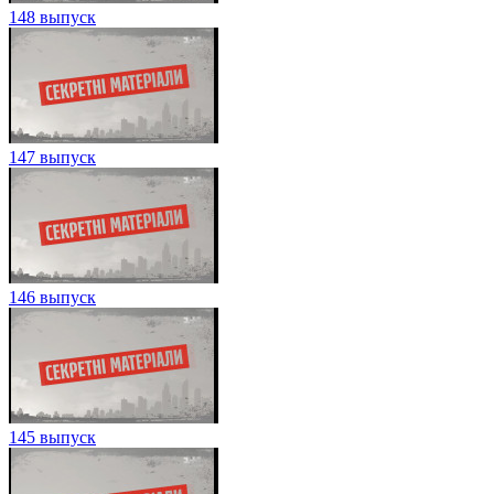
148 выпуск
147 выпуск
146 выпуск
145 выпуск