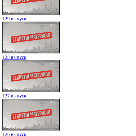
129 выпуск
128 выпуск
127 выпуск
126 выпуск