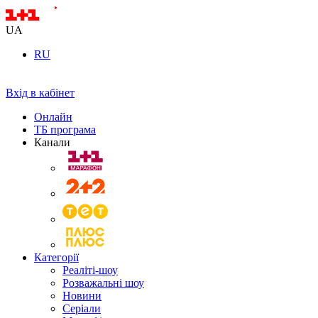
UA
RU
Вхід в кабінет
Онлайн
ТБ програма
Канали
Категорії
Реаліті-шоу
Розважальні шоу
Новини
Серіали