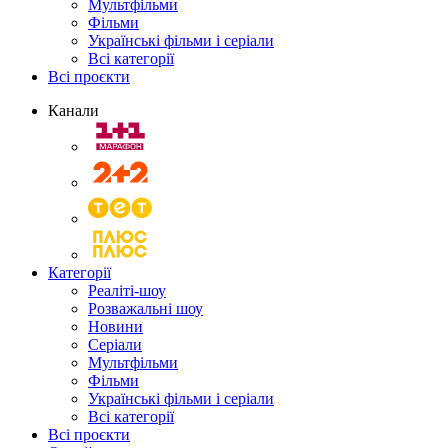
Мультфільми
Фільми
Українські фільми і серіали
Всі категорії
Всі проєкти
Канали
Категорії
Реаліті-шоу
Розважальні шоу
Новини
Серіали
Мультфільми
Фільми
Українські фільми і серіали
Всі категорії
Всі проєкти