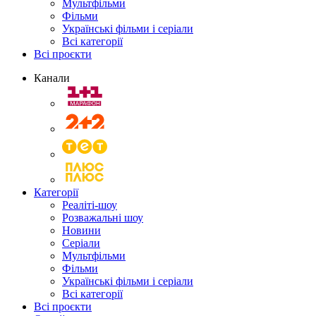
Мультфільми
Фільми
Українські фільми і серіали
Всі категорії
Всі проєкти
Канали
Категорії
Реаліті-шоу
Розважальні шоу
Новини
Серіали
Мультфільми
Фільми
Українські фільми і серіали
Всі категорії
Всі проєкти