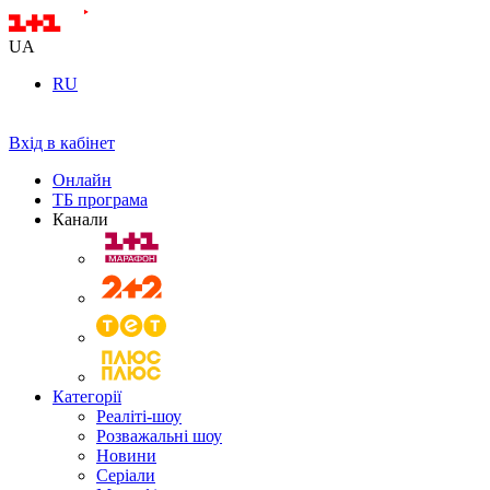
UA
RU
Вхід в кабінет
Онлайн
ТБ програма
Канали
Категорії
Реаліті-шоу
Розважальні шоу
Новини
Серіали