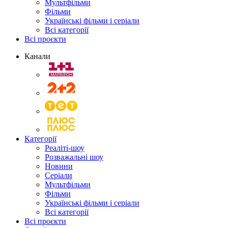
Мультфільми
Фільми
Українські фільми і серіали
Всі категорії
Всі проєкти
Канали
Категорії
Реаліті-шоу
Розважальні шоу
Новини
Серіали
Мультфільми
Фільми
Українські фільми і серіали
Всі категорії
Всі проєкти