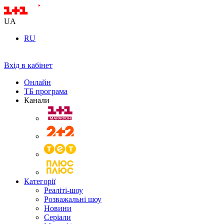
UA
RU
Вхід в кабінет
Онлайн
ТБ програма
Канали
Категорії
Реаліті-шоу
Розважальні шоу
Новини
Серіали