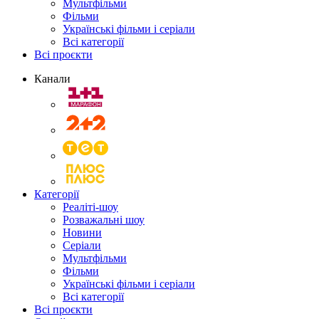
Мультфільми
Фільми
Українські фільми і серіали
Всі категорії
Всі проєкти
Канали
Категорії
Реаліті-шоу
Розважальні шоу
Новини
Серіали
Мультфільми
Фільми
Українські фільми і серіали
Всі категорії
Всі проєкти