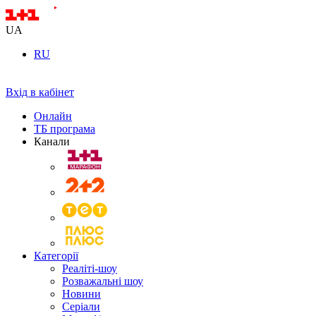
UA
RU
Вхід в кабінет
Онлайн
ТБ програма
Канали
Категорії
Реаліті-шоу
Розважальні шоу
Новини
Серіали