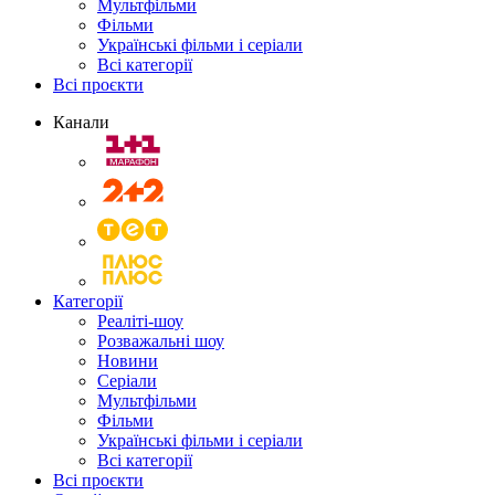
Мультфільми
Фільми
Українські фільми і серіали
Всі категорії
Всі проєкти
Канали
Категорії
Реаліті-шоу
Розважальні шоу
Новини
Серіали
Мультфільми
Фільми
Українські фільми і серіали
Всі категорії
Всі проєкти