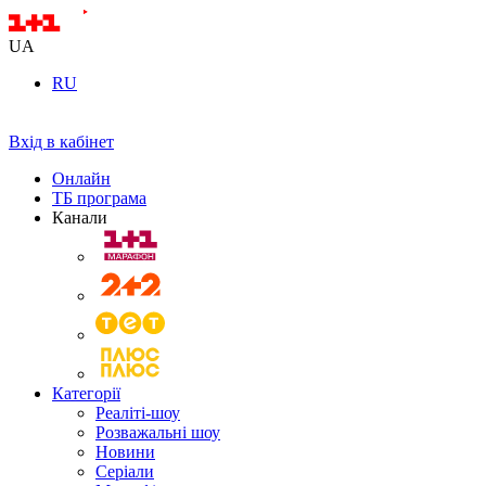
UA
RU
Вхід в кабінет
Онлайн
ТБ програма
Канали
Категорії
Реаліті-шоу
Розважальні шоу
Новини
Серіали