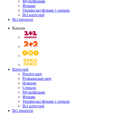
Мультфільми
Фільми
Українські фільми і серіали
Всі категорії
Всі проєкти
Канали
Категорії
Реаліті-шоу
Розважальні шоу
Новини
Серіали
Мультфільми
Фільми
Українські фільми і серіали
Всі категорії
Всі проєкти